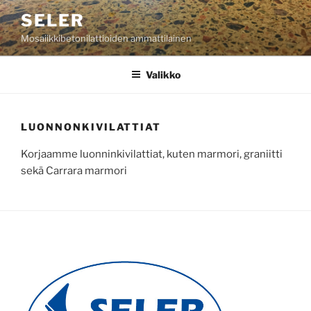
Siirry
SELER
sisältöön
Mosaiikkibetonilattioiden ammattilainen
Valikko
LUONNONKIVILATTIAT
Korjaamme luonninkivilattiat, kuten marmori, graniitti
sekä Carrara marmori